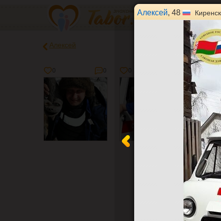
Алексей
, 48
Киренск
Алексей
0
0
0
0
2