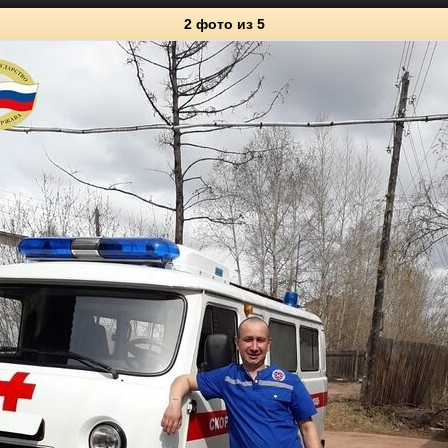
2 фото
из 5
5
Личные фото
1
0
10
2
0
4
1
0