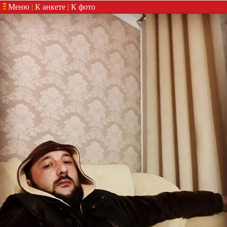
Меню
|
К анкете
|
К фото