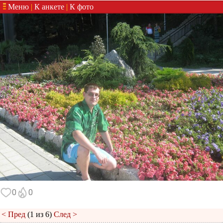
Меню
|
К анкете
|
К фото
0
0
< Пред
(1 из 6)
След >