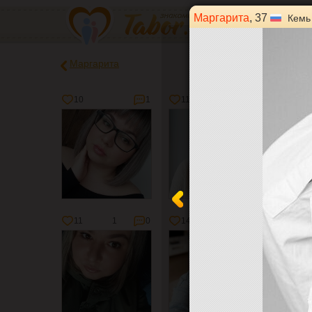
Маргарита
, 37
Кемь
Маргарита
10
1
11
0
15
11
1
0
14
0
22