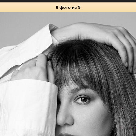
6 фото
из 9
9
Личные фото
0
13
1
0
10
0
9
0