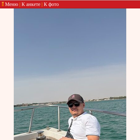
Меню
|
К анкете
|
К фото