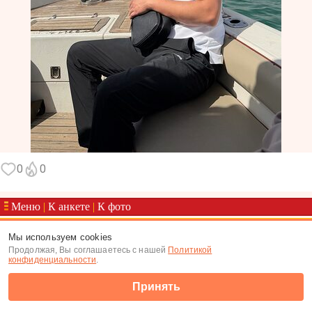
0
0
Меню
|
К анкете
|
К фото
(c) Tabor.ru 2026
Мы используем cookies
Продолжая, Вы соглашаетесь с нашей
Политикой
конфиденциальности
.
Принять