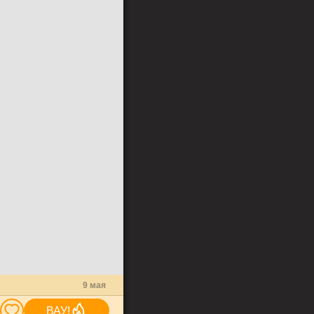
9 мая
ВАУ!