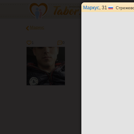
Маркус
, 31
Стрежев
Маркус
1
0