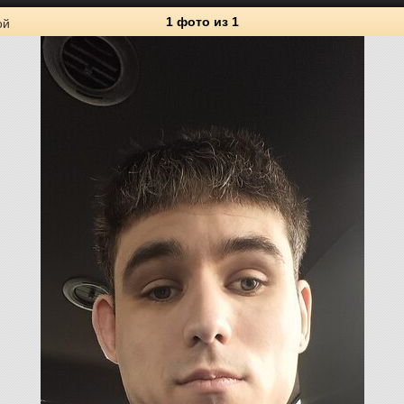
1 фото
из 1
ой
1
Личные фото