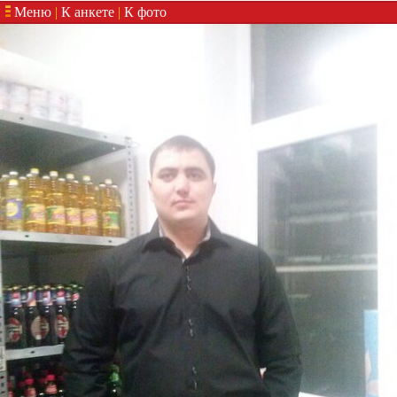
Меню
|
К анкете
|
К фото