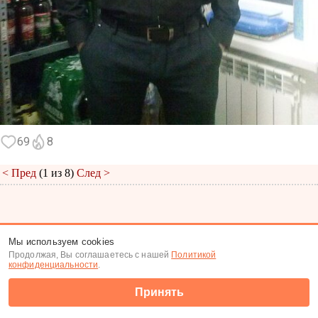
69
8
< Пред
(1 из 8)
След >
Меню
|
К анкете
|
К фото
Мы используем cookies
Продолжая, Вы соглашаетесь с нашей
Политикой
(c) Tabor.ru 2026
конфиденциальности
.
Принять