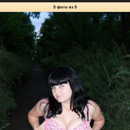
5 фото
из 5
5
Личные фото
159
38
2172
219
122
3190
298
129