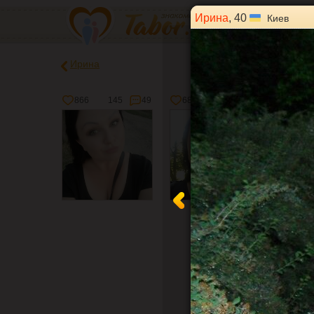
Ирина
, 40
Киев
Ирина
866
145
49
680
117
11
1146