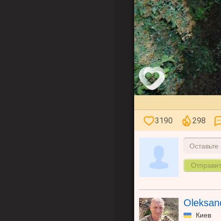
3190
298
Оставьте
Oleksan
Киев