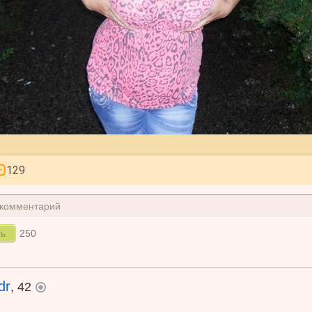
129
 комментарий
250
dr
, 42