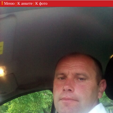
Меню
|
К анкете
|
К фото