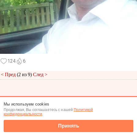
124
6
< Пред
(2 из 9)
След >
Меню
|
К анкете
|
К фото
Мы используем cookies
Продолжая, Вы соглашаетесь с нашей
Политикой
(c) Tabor.ru 2026
конфиденциальности
.
Принять