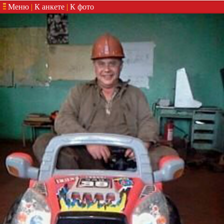
Меню
|
К анкете
|
К фото