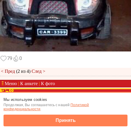
79
0
< Пред
(2 из 4)
След >
Меню
|
К анкете
|
К фото
(c) Tabor.ru 2026
Мы используем cookies
Продолжая, Вы соглашаетесь с нашей
Политикой
конфиденциальности
.
Принять