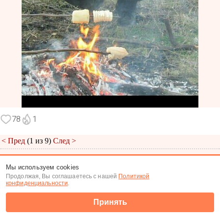
78
1
< Пред
(1 из 9)
След >
Меню
|
К анкете
|
К фото
Мы используем cookies
Продолжая, Вы соглашаетесь с нашей
Политикой
(c) Tabor.ru 2026
конфиденциальности
.
Принять