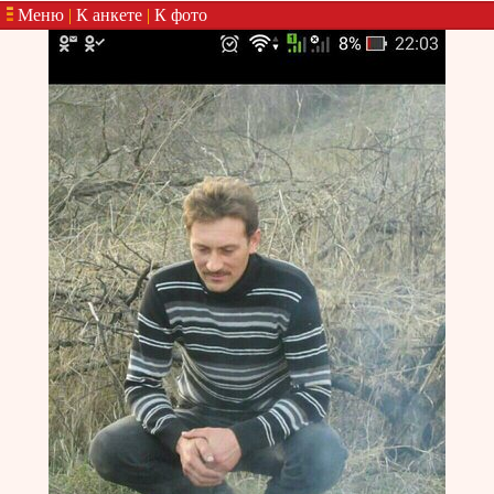
Меню
|
К анкете
|
К фото