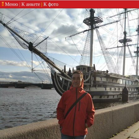
Меню
|
К анкете
|
К фото