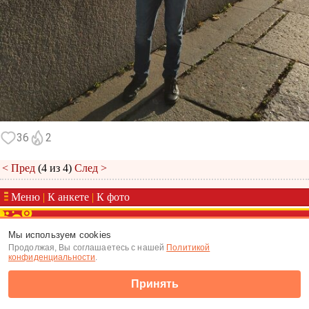
36
2
< Пред
(4 из 4)
След >
Меню
|
К анкете
|
К фото
(c) Tabor.ru 2026
Мы используем cookies
Продолжая, Вы соглашаетесь с нашей
Политикой
конфиденциальности
.
Принять