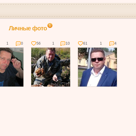
5
Личные фото
1
0
56
1
10
61
1
4