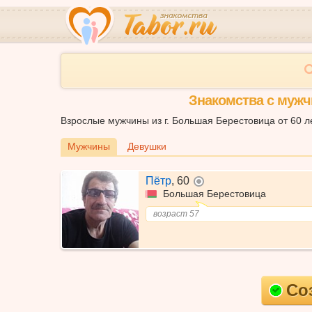
Знакомства с мужч
Взрослые мужчины из г. Большая Берестовица от 60 л
Мужчины
Девушки
Пётр
,
60
не в сети
Большая Берестовица
возраст 57
Со