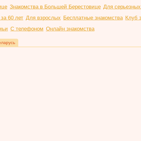
ице
Знакомства в Большей Берестовице
Для серьезных
за 60 лет
Для взрослых
Бесплатные знакомства
Клуб 
мьи
С телефоном
Онлайн знакомства
еларусь