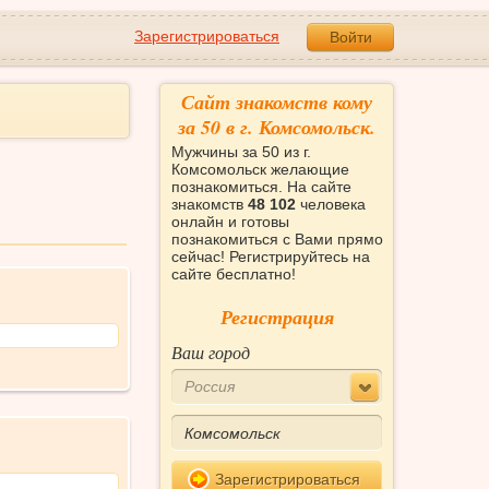
Зарегистрироваться
Войти
Сайт знакомств кому
за 50 в г. Комсомольск.
Мужчины за 50 из г.
Комсомольск желающие
познакомиться. На сайте
знакомств
48 102
человека
онлайн и готовы
познакомиться с Вами прямо
сейчас! Регистрируйтесь на
сайте бесплатно!
Регистрация
Ваш город
Россия
Зарегистрироваться