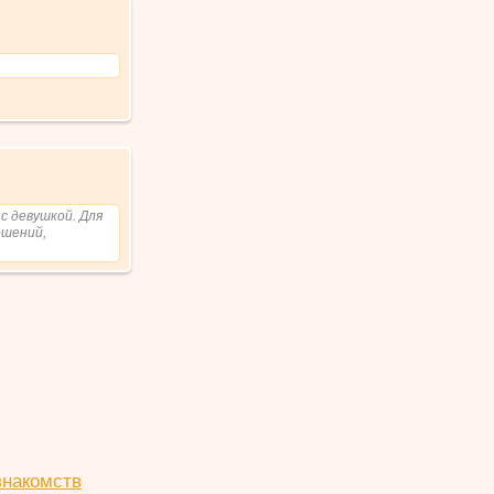
с девушкой. Для
ошений,
знакомств