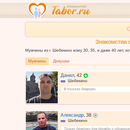
Знакомства 
Мужчины из г. Шебекино кому 30, 35, и даже 40 лет, 
Мужчины
Девушки
Данил
,
42
Шебекино
В поисках девушки.
Александр
,
38
не в сети
Шебекино
Только девушки для дружбы и общения