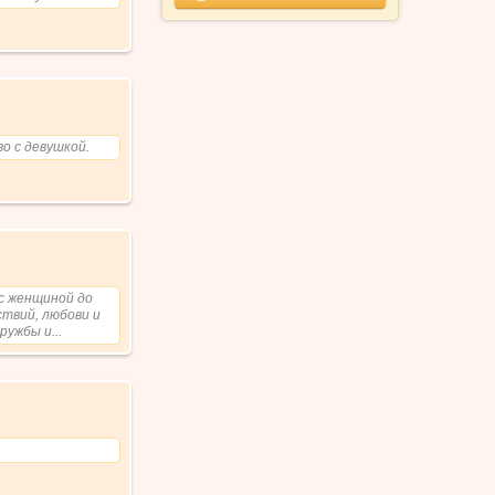
о с девушкой.
с женщиной до
ствий, любови и
ужбы и...