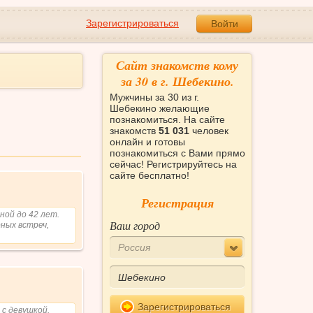
Зарегистрироваться
Войти
Сайт знакомств кому
за 30 в г. Шебекино.
Мужчины за 30 из г.
Шебекино желающие
познакомиться. На сайте
знакомств
51 031
человек
онлайн и готовы
познакомиться с Вами прямо
сейчас! Регистрируйтесь на
сайте бесплатно!
Регистрация
ой до 42 лет.
Ваш город
ных встреч,
Россия
Зарегистрироваться
с девушкой.