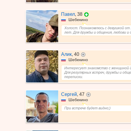
Павел
,
38
Шебекино
Холост. Познакомлюсь с девушкой от 
лет. Для дружбы и общения, любови и
Алик
,
40
не в сети
Шебекино
Интересует знакомство с женщиной д
Для регулярных встреч, дружбы и обще
переписки.
Сергей
,
47
не в сети
Шебекино
При встрече будет видно;)