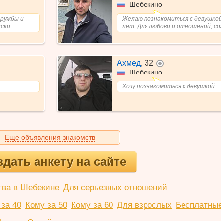
Шебекино
дружбы и
Желаю познакомиться с девушкой
ски.
лет. Для любови и отношений, со
Ахмед
,
32
не в сети
Шебекино
Хочу познакомиться с девушкой.
Еще объявления знакомств
здать анкету на сайте
тва в Шебекине
Для серьезных отношений
 за 40
Кому за 50
Кому за 60
Для взрослых
Бесплатные