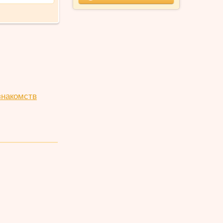
знакомств