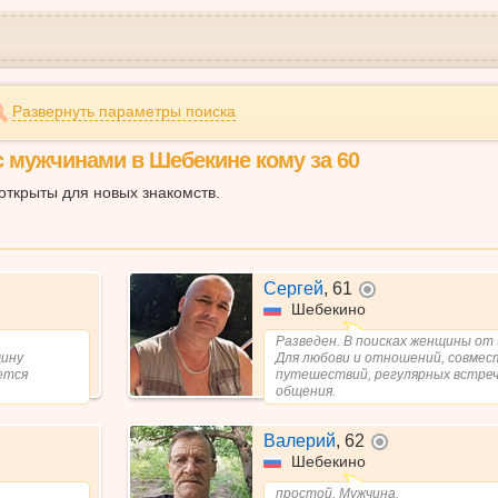
Развернуть параметры поиска
с мужчинами в Шебекине кому за 60
открыты для новых знакомств.
Сергей
,
61
не в сети
Шебекино
Разведен. В поисках женщины от 
щину
Для любови и отношений, совме
ется
путешествий, регулярных встреч
общения.
Валерий
,
62
не в сети
Шебекино
простой. Мужчина.