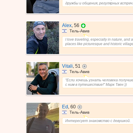
дружбы и общения, регулярных встреч
Alex
,
56
Тель-Авив
I love traveling, especially in nature, and 
places like picturesque and historic villag
Vitali
,
51
не в сети
Тель-Авив
"Если хочешь узнать человека получш
с ним в путешествие!" Марк Твен ))
Ed
,
60
не в сети
Тель-Авив
Интересует знакомство с девушкой.