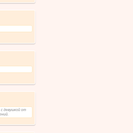
 с девушкой от
ений.