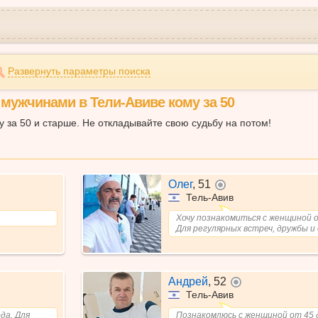
Развернуть параметры поиска
 мужчинами в Тели-Авиве кому за 50
 за 50 и старше. Не откладывайте свою судьбу на потом!
Олег
,
51
не в сети
Тель-Авив
Хочу познакомиться с женщиной о
Для регулярных встреч, дружбы и
Андрей
,
52
не в сети
Тель-Авив
да. Для
Познакомлюсь с женщиной от 45 д