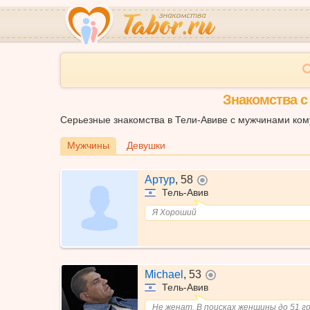
Знакомства с
Серьезные знакомства в Тели-Авиве с мужчинами кому
Мужчины
Девушки
Артур
,
58
не в сети
Тель-Авив
Я Хороший
Michael
,
53
не в сети
Тель-Авив
Не женат. В поисках женщины до 51 го