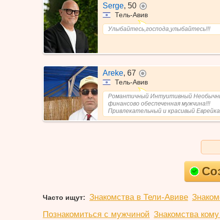
Serge
,
50
не в сети
Тель-Авив
Улыбайтесь,господа,улыбайтесь!!!
Areke
,
67
не в сети
Тель-Авив
Романтичный Интуитивный Необычн
финансово обеспеченная мужчина!!!
Привлекательный и красивый Еврейка и
Со
Знакомства в Тели-Авиве
Знаком
Часто ищут:
Познакомиться с мужчиной
Знакомства кому 