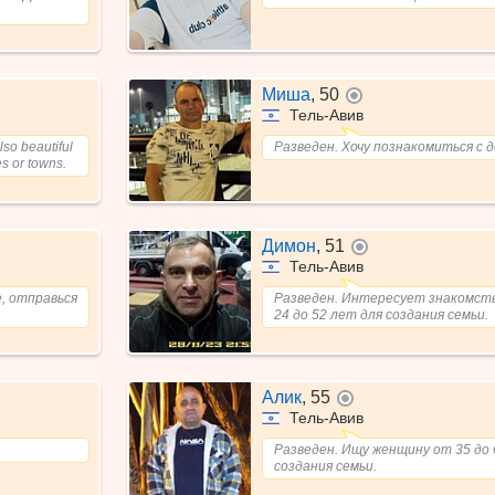
.
Миша
,
50
не в сети
Тель-Авив
also beautiful
Разведен. Хочу познакомиться с 
es or towns.
Димон
,
51
не в сети
Тель-Авив
е, отправься
Разведен. Интересует знакомств
24 до 52 лет для создания семьи.
Алик
,
55
не в сети
Тель-Авив
Разведен. Ищу женщину от 35 до 
создания семьи.