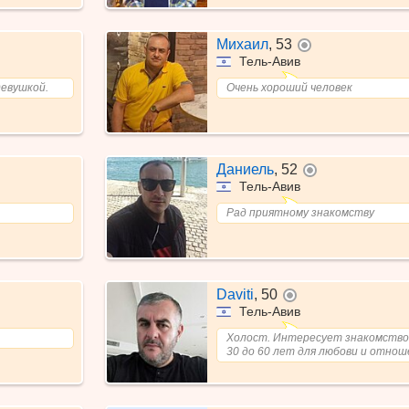
Михаил
,
53
не в сети
Тель-Авив
девушкой.
Очень хороший человек
Даниель
,
52
не в сети
Тель-Авив
Рад приятному знакомству
Daviti
,
50
не в сети
Тель-Авив
Холост. Интересует знакомство
30 до 60 лет для любови и отнош