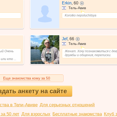
Erkin
,
60
не в сети
Тель-Авив
Korotko nepoluchitsya
Jef
,
66
не в сети
Тель-Авив
ый Очень
Женат. Хочу познакомиться с дев
дружбы и общения, переписки.
ли кто ...
Еще знакомства кому за 50
здать анкету на сайте
ства в Тели-Авиве
Для серьезных отношений
за 50 лет
Для взрослых
Бесплатные знакомства
Клуб 