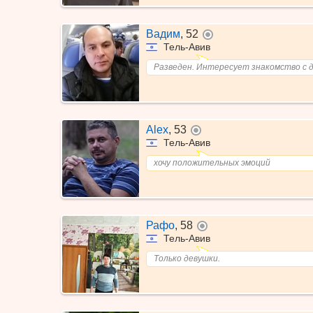
Вадим
,
52
не в сети
Тель-Авив
Разведен. Интересует знакомство с 
Alex
,
53
не в сети
Тель-Авив
хочу положительных эмоций
Рафо
,
58
не в сети
Тель-Авив
Только девушки.