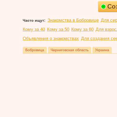
Со
Знакомства в Бобровице
Для се
Часто ищут:
Кому за 40
Кому за 50
Кому за 60
Для взро
Объявления о знакомствах
Для создания се
Бобровица
Черниговская область
Украина