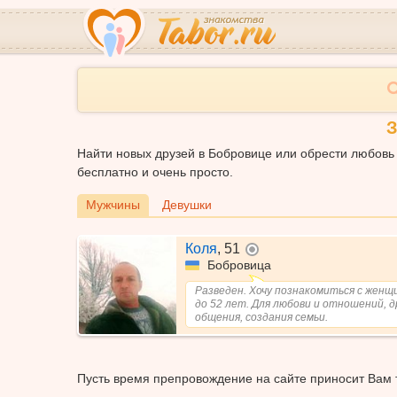
З
Найти новых друзей в Бобровице или обрести любовь 
бесплатно и очень просто.
Мужчины
Девушки
Коля
,
51
не в сети
Бобровица
Разведен. Хочу познакомиться с женщ
до 52 лет. Для любови и отношений, 
общения, создания семьи.
Пусть время препровождение на сайте приносит Вам т