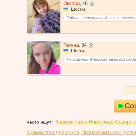
Оксана
,
46
не в сети
Шостка
Тайное - рано или поздно становится 
Тетяна
,
34
не в сети
Шостка
Не замужем. В поисках парня для созда
Со
Знакомства в Новгороде Северск
Часто ищут:
Знакомства для секса
Познакомиться с деву