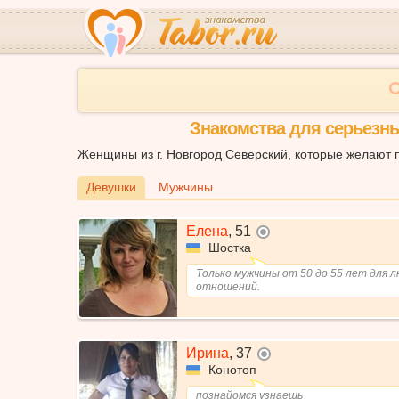
Знакомства для серьезны
Женщины из г. Новгород Северский, которые желают 
Девушки
Мужчины
Елена
,
51
не в сети
Шостка
Только мужчины от 50 до 55 лет для л
отношений.
Ирина
,
37
не в сети
Конотоп
познайомся узнаешь