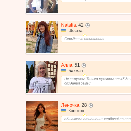
Natalia
,
42
не в сети
Шостка
Серьёзные отношения.
Алла
,
51
не в сети
Бахмач
Не замужем. Только мужчины от 45 до 
создания семьи.
Леночка
,
28
не в сети
Конотоп
общаюся а отношения серйозні по по