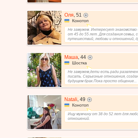
Оля
,
51
не в сети
Конотоп
Не замужем. Интересует знакомство 
от 45 до 55 лет. Для создания семьи,
путешествий, любови и отношений, др
Маша
,
44
не в сети
Шостка
Не замужем,дети есть ради развлечен
писать. Серьезные отношения, создан
будущем брак.Пока просто общение...
Natali
,
49
не в сети
Конотоп
Ищу мужчину от 38 до 52 лет для любо
отношений.