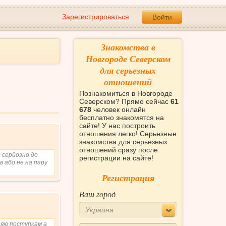
Зарегистрироваться
Войти
Знакомства в
Новгороде Северском
для серьезных
отношений
Познакомиться в Новгороде
Северском? Прямо сейчас
61
678
человек онлайн
бесплатно знакомятся на
сайте! У нас построить
отношения легко! Серьезные
знакомства для серьезных
отношений сразу после
е серйозно до
регистрации на сайте!
в або не на пару
Регистрация
Ваш город
Украина
ряю поступкам а