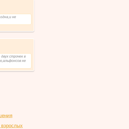
одна,и не
двух строчек в
лю,альфонсов не
шения
 взрослых