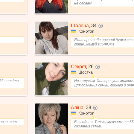
не словам
Шалена
,
34
не в сети
Конотоп
Якщо про тебе поганої думки,ста
гірше.Здивуй виблядків
Секрет
,
26
не в сети
Шостка
66 лет для
Не замужем. Интересует знакомс
Для создания семьи, любови и от
Аліна
,
38
не в сети
Конотоп
повне щот
Разведена. Только мужчины от 38
создания семьи.