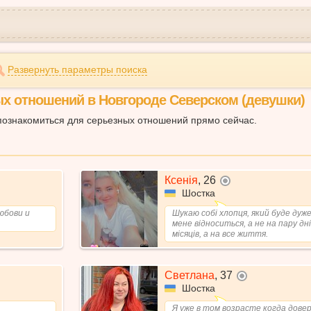
Развернуть параметры поиска
х отношений в Новгороде Северском (девушки)
познакомиться для серьезных отношений прямо сейчас.
Ксенія
,
26
не в сети
Шостка
юбови и
Шукаю собі хлопця, який буде дуж
мене відноситься, а не на пару дні
місяців, а на все життя.
Светлана
,
37
не в сети
Шостка
Я уже в том возрасте когда дове