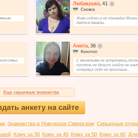
Любавушка
,
41
не в сети
Сновск
явным .
Живи сейчас,а не однажды! Жизнь 
даётся дважды.
Анюта
,
36
не в сети
Конотоп
ния семьи.
С женатыми не встречаюсь,после 
постель не бегу,по скайпу не ша
содержу,к себе не приглаша...
Еще серьезные знакомства
здать анкету на сайте
ом
Знакомства в Новгороде Северском
Серьезные отно
шкой
Кому за 30
Кому за 40
Кому за 50
Кому за 60
Для