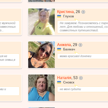
Кристина
,
26
не в сети
Глухов
с мужчиной
Не замужем. Познакомлюсь с парн
 совместных
лет. Для любови и отношений, со
...
совместных путешествий.
Анжела
,
29
не в сети
Бахмач
ия не
мама красивої донечки
ие семьи,в
Наталія
,
53
не в сети
Сновск
ви и
не мені судити