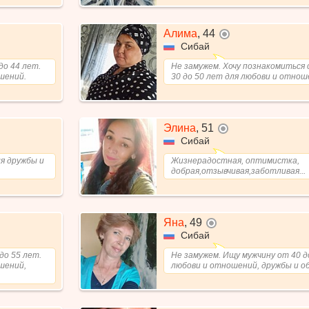
Алима
,
44
не в сети
Сибай
до 44 лет.
Не замужем. Хочу познакомиться 
шений.
30 до 50 лет для любови и отнош
Элина
,
51
не в сети
Сибай
ля дружбы и
Жизнерадостная, оптимистка,
добрая,отзывчивая,заботливая...
Яна
,
49
не в сети
Сибай
до 55 лет.
Не замужем. Ищу мужчину от 40 д
шений,
любови и отношений, дружбы и о