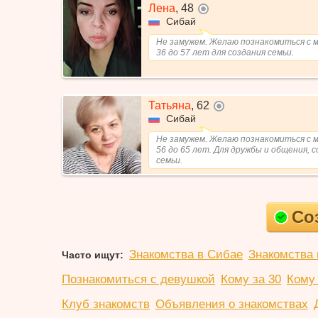
Лена
,
48
не в сети
Сибай
Не замужем. Желаю познакомиться с 
36 до 57 лет для создания семьи.
Татьяна
,
62
не в сети
Сибай
Не замужем. Желаю познакомиться с 
56 до 65 лет. Для дружбы и общения, 
семьи.
Со
Знакомства в Сибае
Знакомства 
Часто ищут:
Познакомиться с девушкой
Кому за 30
Кому 
Клуб знакомств
Объявления о знакомствах