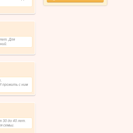
лет. Для
ний.
,
И прожить с ним
 30 до 40 лет.
я семьи.