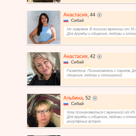
Анастасия
,
44
не в сети
Сибай
Не замужем. В поисках мужчины от 35 
Для дружбы и общения, любови и отно
Анастасия
,
42
не в сети
Сибай
Разведена. Познакомлюсь с парнем. Д
общения, любови и отношений.
Альбина
,
52
не в сети
Сибай
Хочу познакомиться с мужчиной от 45 
Для дружбы и общения, любови и отно
регулярных встреч.