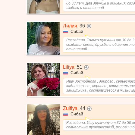
до 38 лет. Для дружбы и общения, созд
любови и отношений.
Лилия
,
36
не в сети
Сибай
Разведена. Только мужчины от 30 до 3
создания семьи, дружбы и общения, лю
отношений.
Liliya
,
51
не в сети
Сибай
Ищу достойного , доброго , серьезного
заботливого , верного , внимательного
защитника , состоявшегося в жизни му
Zulfiya
,
44
не в сети
Сибай
Разведена. Ищу мужчину от 37 до 50 л
совместных путешествий, любови и 