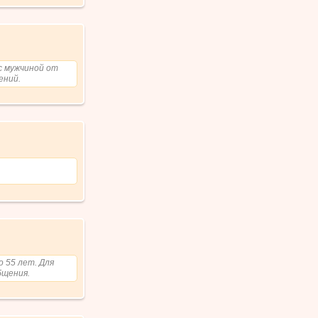
с мужчиной от
ений.
о 55 лет. Для
бщения.