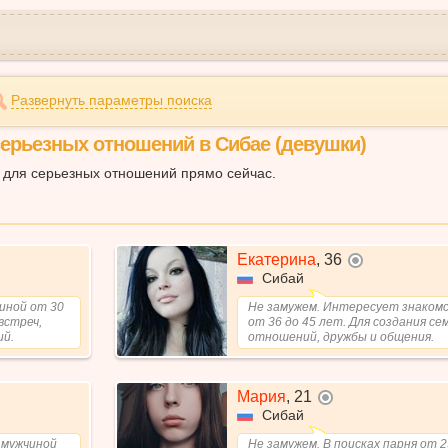
Развернуть параметры поиска
ерьезных отношений в Сибае (девушки)
 для серьезных отношений прямо сейчас.
Екатерина
,
36
не в сети
Сибай
чиной от 30
Не замужем. Интересует знакомс
встреч,
от 36 до 45 лет. Для создания се
ий.
отношений, дружбы и общения.
Мария
,
21
не в сети
Сибай
 мужчиной
Не замужем. В поисках парня от 2