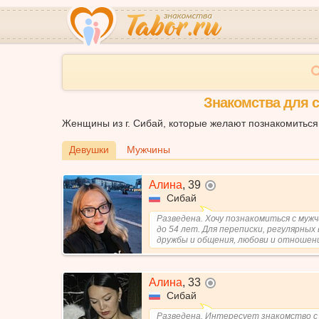
Знакомства для с
Женщины из г. Сибай, которые желают познакомиться
Девушки
Мужчины
Алина
,
39
не в сети
Сибай
Разведена. Хочу познакомиться с муж
до 54 лет. Для переписки, регулярных 
дружбы и общения, любови и отношен
Алина
,
33
не в сети
Сибай
Разведена. Интересует знакомство с