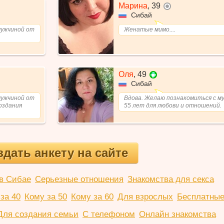
Марина
,
39
не в сети
Сибай
мужчиной от
Женатые мимо....
Оля
,
49
Сибай
мужчиной от
Вдова. Желаю познакомиться с м
создания
55 лет для любови и отношений.
здать анкету на сайте
в Сибае
Серьезные отношения
Знакомства для секса
за 40
Кому за 50
Кому за 60
Для взрослых
Бесплатные
Для создания семьи
С телефоном
Онлайн знакомства