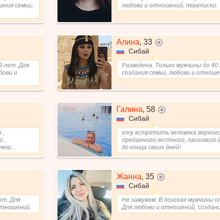
ания семьи,
любови и отношений, переписки.
Алина
,
33
не в сети
Сибай
9 лет. Для
Разведена. Только мужчины до 40 
бови и
создания семьи, любови и отноше
Галина
,
58
не в сети
Сибай
 ,
хочу встретить человека верного
 ,
преданного,честного, ласкового.
жчи...
до конца своих дней!
Жанна
,
35
не в сети
Сибай
ет. Для
Не замужем. В поисках мужчины от
отношений.
Для любови и отношений, создани