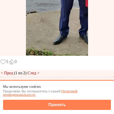
5
0
< Пред
(1 из 2)
След >
Меню
|
К анкете
|
К фото
Мы используем cookies
Продолжая, Вы соглашаетесь с нашей
Политикой
(c) Tabor.ru 2026
конфиденциальности
.
Принять