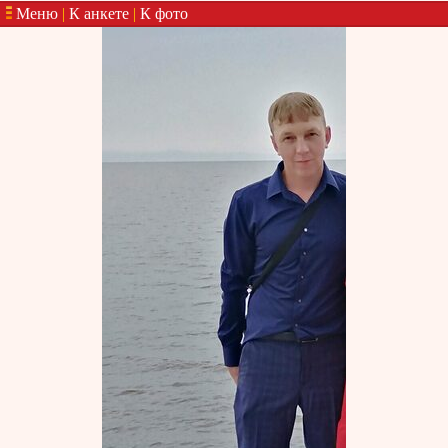
Меню
|
К анкете
|
К фото