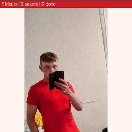
Меню
|
К анкете
|
К фото