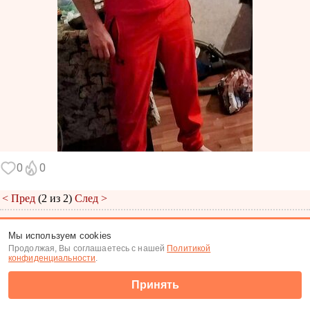
0
0
< Пред
(2 из 2)
След >
Меню
|
К анкете
|
К фото
Мы используем cookies
Продолжая, Вы соглашаетесь с нашей
Политикой
(c) Tabor.ru 2026
конфиденциальности
.
Принять