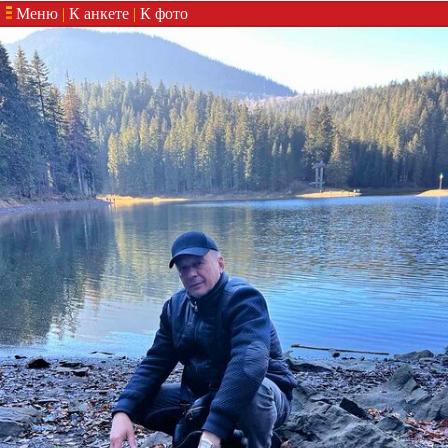
Меню
|
К анкете
|
К фото