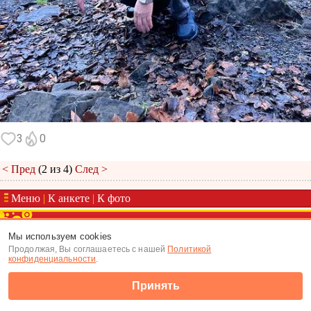
3
0
< Пред
(2 из 4)
След >
Меню
|
К анкете
|
К фото
(c) Tabor.ru 2026
Мы используем cookies
Продолжая, Вы соглашаетесь с нашей
Политикой
конфиденциальности
.
Принять