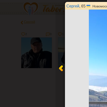
Сергей
, 65
Новомоск
Сергей
2
0
1
0
3