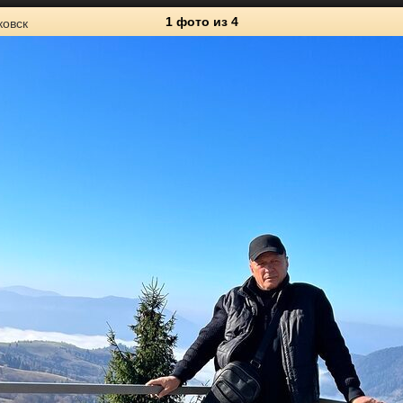
1 фото
из 4
овск
4
Личные фото
1
2
1