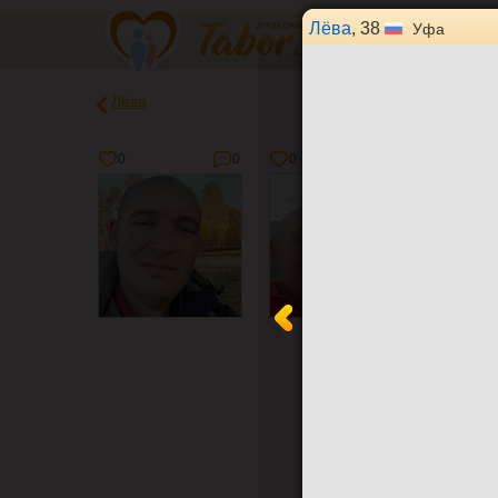
Лёва
, 38
Уфа
Лёва
0
0
0
0
0