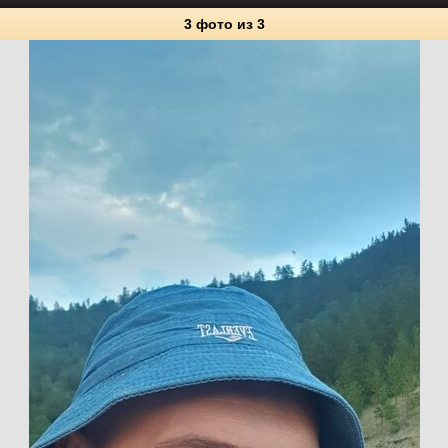
3 фото
из 3
3
Личные фото
0