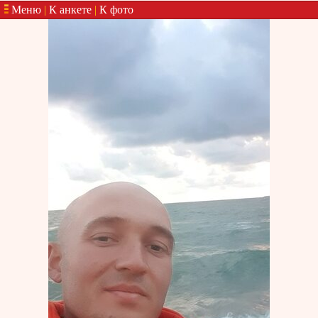
Меню
|
К анкете
|
К фото