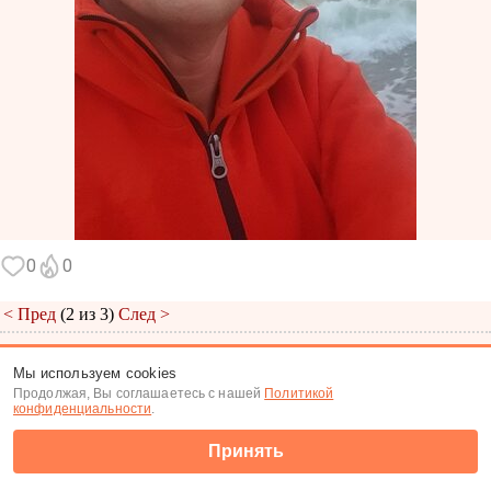
0
0
< Пред
(2 из 3)
След >
Меню
|
К анкете
|
К фото
Мы используем cookies
Продолжая, Вы соглашаетесь с нашей
Политикой
(c) Tabor.ru 2026
конфиденциальности
.
Принять